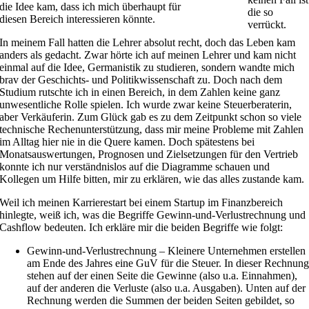
die Idee kam, dass ich mich überhaupt für
die so
diesen Bereich interessieren könnte.
verrückt.
In meinem Fall hatten die Lehrer absolut recht, doch das Leben kam
anders als gedacht. Zwar hörte ich auf meinen Lehrer und kam nicht
einmal auf die Idee, Germanistik zu studieren, sondern wandte mich
brav der Geschichts- und Politikwissenschaft zu. Doch nach dem
Studium rutschte ich in einen Bereich, in dem Zahlen keine ganz
unwesentliche Rolle spielen. Ich wurde zwar keine Steuerberaterin,
aber Verkäuferin. Zum Glück gab es zu dem Zeitpunkt schon so viele
technische Rechenunterstützung, dass mir meine Probleme mit Zahlen
im Alltag hier nie in die Quere kamen. Doch spätestens bei
Monatsauswertungen, Prognosen und Zielsetzungen für den Vertrieb
konnte ich nur verständnislos auf die Diagramme schauen und
Kollegen um Hilfe bitten, mir zu erklären, wie das alles zustande kam.
Weil ich meinen Karrierestart bei einem Startup im Finanzbereich
hinlegte, weiß ich, was die Begriffe Gewinn-und-Verlustrechnung und
Cashflow bedeuten. Ich erkläre mir die beiden Begriffe wie folgt:
Gewinn-und-Verlustrechnung – Kleinere Unternehmen erstellen
am Ende des Jahres eine GuV für die Steuer. In dieser Rechnun
stehen auf der einen Seite die Gewinne (also u.a. Einnahmen),
auf der anderen die Verluste (also u.a. Ausgaben). Unten auf der
Rechnung werden die Summen der beiden Seiten gebildet, so