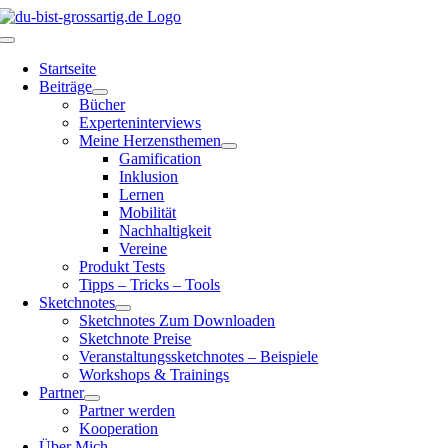
Zum
Inhalt
Toggle
springen
Navigation
Startseite
Beiträge
Bücher
Experteninterviews
Meine Herzensthemen
Gamification
Inklusion
Lernen
Mobilität
Nachhaltigkeit
Vereine
Produkt Tests
Tipps – Tricks – Tools
Sketchnotes
Sketchnotes Zum Downloaden
Sketchnote Preise
Veranstaltungssketchnotes – Beispiele
Workshops & Trainings
Partner
Partner werden
Kooperation
Über Mich