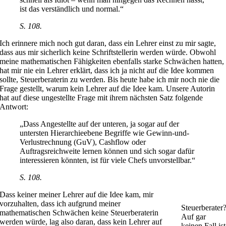
ist das verständlich und normal.“
S. 108.
Ich erinnere mich noch gut daran, dass ein Lehrer einst zu mir sagte,
dass aus mir sicherlich keine Schriftstellerin werden würde. Obwohl
meine mathematischen Fähigkeiten ebenfalls starke Schwächen hatten,
hat mir nie ein Lehrer erklärt, dass ich ja nicht auf die Idee kommen
sollte, Steuerberaterin zu werden. Bis heute habe ich mir noch nie die
Frage gestellt, warum kein Lehrer auf die Idee kam. Unsere Autorin
hat auf diese ungestellte Frage mit ihrem nächsten Satz folgende
Antwort:
„Dass Angestellte auf der unteren, ja sogar auf der
untersten Hierarchieebene Begriffe wie Gewinn-und-
Verlustrechnung (GuV), Cashflow oder
Auftragsreichweite lernen können und sich sogar dafür
interessieren könnten, ist für viele Chefs unvorstellbar.“
S. 108.
Dass keiner meiner Lehrer auf die Idee kam, mir
vorzuhalten, dass ich aufgrund meiner
Steuerberater
mathematischen Schwächen keine Steuerberaterin
Auf gar
werden würde, lag also daran, dass kein Lehrer auf
keinen Fall ist