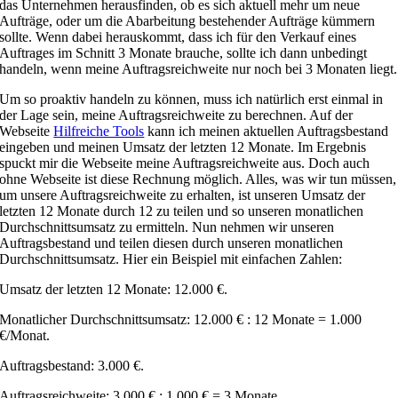
das Unternehmen herausfinden, ob es sich aktuell mehr um neue
Aufträge, oder um die Abarbeitung bestehender Aufträge kümmern
sollte. Wenn dabei herauskommt, dass ich für den Verkauf eines
Auftrages im Schnitt 3 Monate brauche, sollte ich dann unbedingt
handeln, wenn meine Auftragsreichweite nur noch bei 3 Monaten liegt.
Um so proaktiv handeln zu können, muss ich natürlich erst einmal in
der Lage sein, meine Auftragsreichweite zu berechnen. Auf der
Webseite
Hilfreiche Tools
kann ich meinen aktuellen Auftragsbestand
eingeben und meinen Umsatz der letzten 12 Monate. Im Ergebnis
spuckt mir die Webseite meine Auftragsreichweite aus. Doch auch
ohne Webseite ist diese Rechnung möglich. Alles, was wir tun müssen,
um unsere Auftragsreichweite zu erhalten, ist unseren Umsatz der
letzten 12 Monate durch 12 zu teilen und so unseren monatlichen
Durchschnittsumsatz zu ermitteln. Nun nehmen wir unseren
Auftragsbestand und teilen diesen durch unseren monatlichen
Durchschnittsumsatz. Hier ein Beispiel mit einfachen Zahlen:
Umsatz der letzten 12 Monate: 12.000 €.
Monatlicher Durchschnittsumsatz: 12.000 € : 12 Monate = 1.000
€/Monat.
Auftragsbestand: 3.000 €.
Auftragsreichweite: 3.000 € : 1.000 € = 3 Monate.