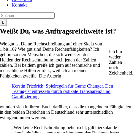
Kontakt
Suche
nach:
Weißt Du, was Auftragsreichweite ist?
Wie gut ist Deine Rechtschreibung auf einer Skala von
1 bis 10? Wie gut sind Deine Rechenfähigkeiten? Ich
Ich bin
gehöre zu den Menschen, die sich weder zu den
weder
Helden der Rechtschreibung noch jenen der Zahlen
Zahlen-,
zählen. Bei beidem greife ich gern auf technische und
noch
menschliche Hilfen zurück, weil ich an meinen
Zeichenheld
Fähigkeiten zweifle. Die Autorin
Kerstin Friedrich: Spielregeln für Game Changer. Den
Teamgeist entfesseln durch radikale Transparenz und
Gamifizierung
wundert sich in ihrem Buch darüber, dass die mangelnden Fähigkeiten
in den beiden Bereichen in Deutschland sehr unterschiedlich
wahrgenommen werden.
„Wer keine Rechtschreibung beherrscht, gilt hierzulande
schnell als Idiot – wenn man hingegen das Rechnen hasst,