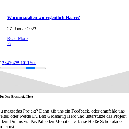
Warum spalten wir eigentlich Haare?
27. Januar 2023
|
Read More
6
1
2
3
4
5
6
7
8
9
10
11
Vor
Du Bist Grossartig Hero
u magst das Projekt? Dann gib uns ein Feedback, oder empfehle uns
eiter, oder werde Du Bist Grossartig Hero und unterstütze das Projekt
ndem Du uns via PayPal jeden Monat eine Tasse Heiße Schokolade
ponsorst.