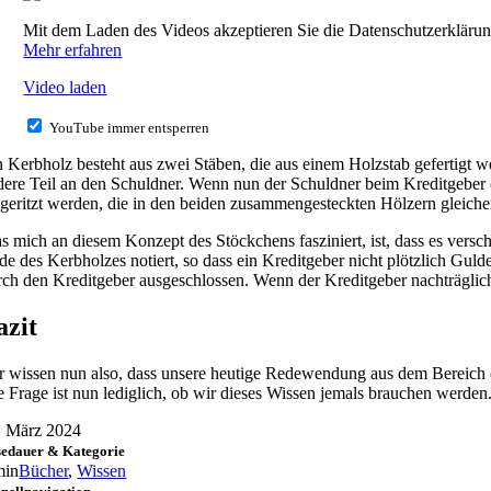
Mit dem Laden des Videos akzeptieren Sie die Datenschutzerkläru
Mehr erfahren
Video laden
YouTube immer entsperren
n Kerbholz besteht aus zwei Stäben, die aus einem Holzstab gefertigt w
dere Teil an den Schuldner. Wenn nun der Schuldner beim Kreditgeber e
ngeritzt werden, die in den beiden zusammengesteckten Hölzern gleiche
s mich an diesem Konzept des Stöckchens fasziniert, ist, dass es vers
de des Kerbholzes notiert, so dass ein Kreditgeber nicht plötzlich Gu
rch den Kreditgeber ausgeschlossen. Wenn der Kreditgeber nachträglich
azit
r wissen nun also, dass unsere heutige Redewendung aus dem Bereich d
e Frage ist nun lediglich, ob wir dieses Wissen jemals brauchen werden
. März 2024
sedauer & Kategorie
min
Bücher
,
Wissen