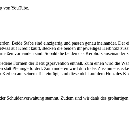
ng von YouTube.
erden. Beide Stäbe sind einzigartig und passen genau ineinander. Der e
twas auf Kredit kauft, stecken die beiden ihr jeweiliges Kerbholz zus
rmaßen vorhanden sind. Sobald die beiden das Kerbholz auseinander zie
chiedene Formen der Betrugsprävention enthält. Zum einen wird die Wäh
lden statt Pfennige fordert. Zum anderen wird durch das Zusammensteck
 Kerben auf seinem Teil einfügt, sind diese nicht auf dem Holz des K
er Schuldenverwaltung stammt. Zudem sind wir dank des großartigen I
.