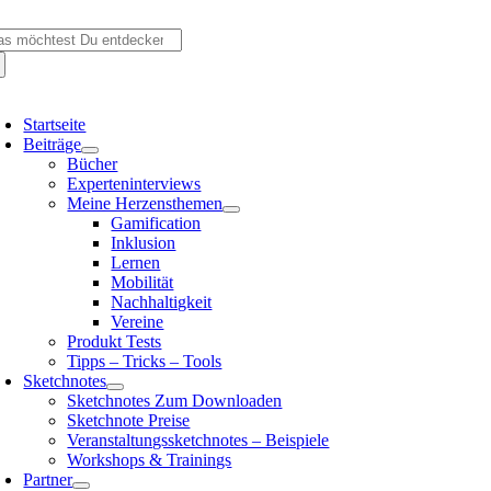
Zum
che
Inhalt
ch:
springen
oggle
avigation
Startseite
Beiträge
Bücher
Experteninterviews
Meine Herzensthemen
Gamification
Inklusion
Lernen
Mobilität
Nachhaltigkeit
Vereine
Produkt Tests
Tipps – Tricks – Tools
Sketchnotes
Sketchnotes Zum Downloaden
Sketchnote Preise
Veranstaltungssketchnotes – Beispiele
Workshops & Trainings
Partner