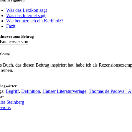
nellnavigation
Was das Lexikon sagt
Was das Internet sagt
Wie benutze ich ein Kerbholz?
Fazit
chcover zum Beitrag
rbung
s Buch, das diesen Beitrag inspiriert hat, habe ich als Rezensionsexe
hreiben.
hlagwörter
gs:
Begriff
,
Definition
,
Hanser Literaturverlage
,
Thomas de Padova - A
tor
ria Steinberg
evious