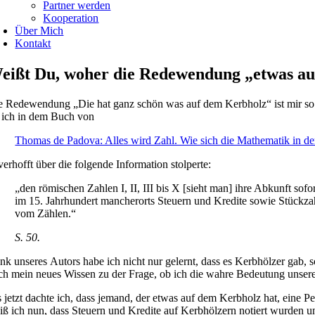
Partner werden
Kooperation
Über Mich
Kontakt
eißt Du, woher die Redewendung „etwas a
e Redewendung „Die hat ganz schön was auf dem Kerbholz“ ist mir so ve
s ich in dem Buch von
Thomas de Padova: Alles wird Zahl. Wie sich die Mathematik in d
verhofft über die folgende Information stolperte:
„den römischen Zahlen I, II, III bis X [sieht man] ihre Abkunft s
im 15. Jahrhundert mancherorts Steuern und Kredite sowie Stückz
vom Zählen.“
S. 50.
nk unseres Autors habe ich nicht nur gelernt, dass es Kerbhölzer gab, 
ch mein neues Wissen zu der Frage, ob ich die wahre Bedeutung unserer
s jetzt dachte ich, dass jemand, der etwas auf dem Kerbholz hat, eine P
iß ich nun, dass Steuern und Kredite auf Kerbhölzern notiert wurden