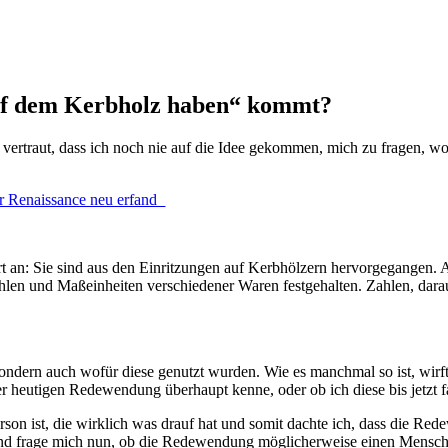
uf dem Kerbholz haben“ kommt?
rtraut, dass ich noch nie auf die Idee gekommen, mich zu fragen, woh
er Renaissance neu erfand
ofort an: Sie sind aus den Einritzungen auf Kerbhölzern hervorgegangen
ahlen und Maßeinheiten verschiedener Waren festgehalten. Zahlen, da
sondern auch wofür diese genutzt wurden. Wie es manchmal so ist, wirft
 heutigen Redewendung überhaupt kenne, oder ob ich diese bis jetzt f
erson ist, die wirklich was drauf hat und somit dachte ich, dass die Re
 und frage mich nun, ob die Redewendung möglicherweise einen Mensch