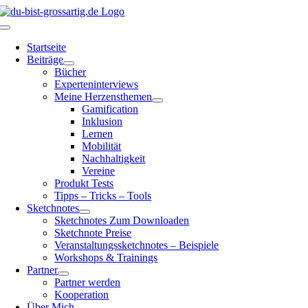
Zum
Inhalt
Toggle
springen
Navigation
Startseite
Beiträge
Bücher
Experteninterviews
Meine Herzensthemen
Gamification
Inklusion
Lernen
Mobilität
Nachhaltigkeit
Vereine
Produkt Tests
Tipps – Tricks – Tools
Sketchnotes
Sketchnotes Zum Downloaden
Sketchnote Preise
Veranstaltungssketchnotes – Beispiele
Workshops & Trainings
Partner
Partner werden
Kooperation
Über Mich