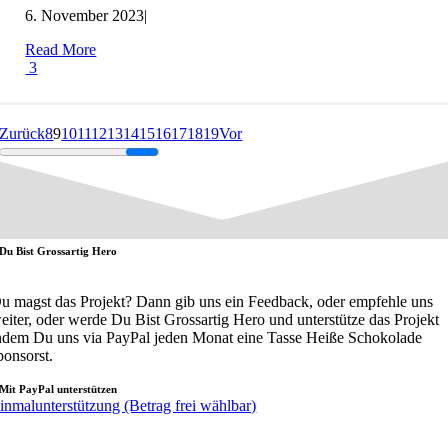
6. November 2023
|
Read More
3
Zurück
8
9
10
11
12
13
14
15
16
17
18
19
Vor
Du Bist Grossartig Hero
u magst das Projekt? Dann gib uns ein Feedback, oder empfehle uns
eiter, oder werde Du Bist Grossartig Hero und unterstütze das Projekt
ndem Du uns via PayPal jeden Monat eine Tasse Heiße Schokolade
ponsorst.
Mit PayPal unterstützen
inmalunterstützung (Betrag frei wählbar)