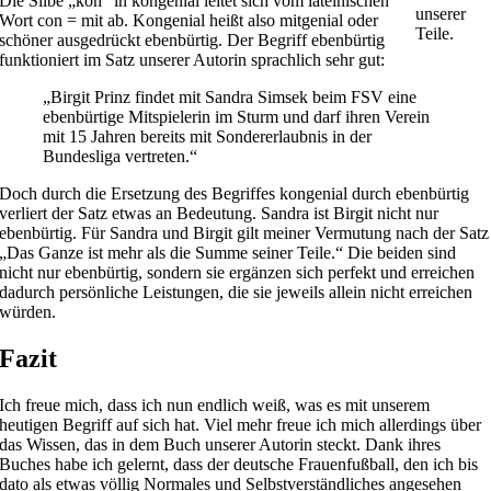
Die Silbe „kon“ in kongenial leitet sich vom lateinischen
unserer
Wort con = mit ab. Kongenial heißt also mitgenial oder
Teile.
schöner ausgedrückt ebenbürtig. Der Begriff ebenbürtig
funktioniert im Satz unserer Autorin sprachlich sehr gut:
„Birgit Prinz findet mit Sandra Simsek beim FSV eine
ebenbürtige Mitspielerin im Sturm und darf ihren Verein
mit 15 Jahren bereits mit Sondererlaubnis in der
Bundesliga vertreten.“
Doch durch die Ersetzung des Begriffes kongenial durch ebenbürtig
verliert der Satz etwas an Bedeutung. Sandra ist Birgit nicht nur
ebenbürtig. Für Sandra und Birgit gilt meiner Vermutung nach der Satz
„Das Ganze ist mehr als die Summe seiner Teile.“ Die beiden sind
nicht nur ebenbürtig, sondern sie ergänzen sich perfekt und erreichen
dadurch persönliche Leistungen, die sie jeweils allein nicht erreichen
würden.
Fazit
Ich freue mich, dass ich nun endlich weiß, was es mit unserem
heutigen Begriff auf sich hat. Viel mehr freue ich mich allerdings über
das Wissen, das in dem Buch unserer Autorin steckt. Dank ihres
Buches habe ich gelernt, dass der deutsche Frauenfußball, den ich bis
dato als etwas völlig Normales und Selbstverständliches angesehen