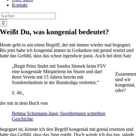
Kontakt
Suche
nach:
Weißt Du, was kongenial bedeutet?
Heute geht es um einen Begriff, der mir immer wieder mal begegnet.
Bis jetzt habe ich kongenial immer in Gedanken mit genial ersetzt und
hatte das Gefühl, dass das schon irgendwie passt. Auch bei dem Satz
„Birgit Prinz findet mit Sandra Simsek beim FSV
eine kongeniale Mitspielerin im Sturm und darf
Zusamme
ihren Verein mit 15 Jahren bereits mit
sind wir
Sondererlaubnis in der Bundesliga vertreten.“
kongenial,
oder?
S. 46.,
der mir in dem Buch von
Bettina Schumann-Jung: Sportlerinnen schreiben
Geschichte
begegnet ist, könnte ich den Begriff kongenial mit genial ersetzen und
hätte das Gefühl, dass das Sinn ergibt. Doch würde ich das tun, stände