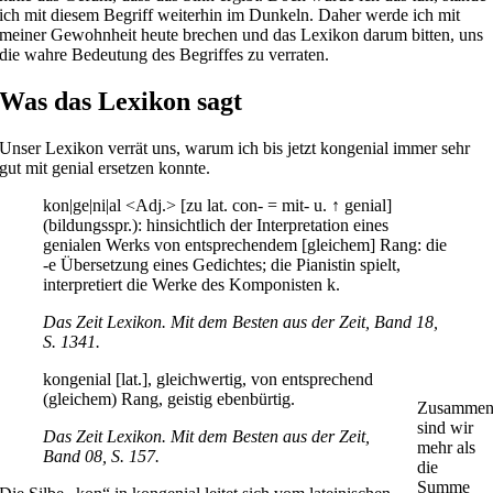
ich mit diesem Begriff weiterhin im Dunkeln. Daher werde ich mit
meiner Gewohnheit heute brechen und das Lexikon darum bitten, uns
die wahre Bedeutung des Begriffes zu verraten.
Was das Lexikon sagt
Unser Lexikon verrät uns, warum ich bis jetzt kongenial immer sehr
gut mit genial ersetzen konnte.
kon|ge|ni|al <Adj.> [zu lat. con- = mit- u. ↑ genial]
(bildungsspr.): hinsichtlich der Interpretation eines
genialen Werks von entsprechendem [gleichem] Rang: die
-e Übersetzung eines Gedichtes; die Pianistin spielt,
interpretiert die Werke des Komponisten k.
Das Zeit Lexikon. Mit dem Besten aus der Zeit, Band 18,
S. 1341.
kongenial [lat.], gleichwertig, von entsprechend
(gleichem) Rang, geistig ebenbürtig.
Zusamme
sind wir
Das Zeit Lexikon. Mit dem Besten aus der Zeit,
mehr als
Band 08, S. 157.
die
Summe