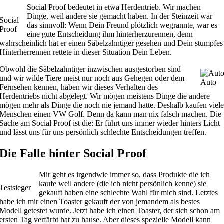
Social Proof bedeutet in etwa Herdentrieb. Wir machen
Dinge, weil andere sie gemacht haben. In der Steinzeit war
Social
das sinnvoll: Wenn Dein Freund plötzlich wegrannte, war es
Proof
eine gute Entscheidung ihm hinterherzurennen, denn
wahrscheinlich hat er einen Säbelzahntiger gesehen und Dein stumpfes
Hinterherrennen rettete in dieser Situation Dein Leben.
Obwohl die Säbelzahntiger inzwischen ausgestorben sind
und wir wilde Tiere meist nur noch aus Gehegen oder dem
Auto
Fernsehen kennen, haben wir dieses Verhalten des
Herdentriebs nicht abgelegt. Wir mögen meistens Dinge die andere
mögen mehr als Dinge die noch nie jemand hatte. Deshalb kaufen viel
Menschen einen VW Golf. Denn da kann man nix falsch machen. Die
Sache am Social Proof ist die: Er führt uns immer wieder hinters Licht
und lässt uns für uns persönlich schlechte Entscheidungen treffen.
Die Falle hinter Social Proof
Mir geht es irgendwie immer so, dass Produkte die ich
kaufe weil andere (die ich nicht persönlich kenne) sie
Testsieger
gekauft haben eine schlechte Wahl für mich sind. Letztes
habe ich mir einen Toaster gekauft der von jemandem als bestes
Modell getestet wurde. Jetzt habe ich einen Toaster, der sich schon am
ersten Tag verfärbt hat zu hause. Aber dieses spezielle Modell kann