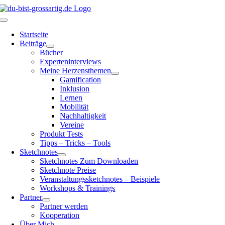
Zum
Inhalt
Toggle
springen
Navigation
Startseite
Beiträge
Bücher
Experteninterviews
Meine Herzensthemen
Gamification
Inklusion
Lernen
Mobilität
Nachhaltigkeit
Vereine
Produkt Tests
Tipps – Tricks – Tools
Sketchnotes
Sketchnotes Zum Downloaden
Sketchnote Preise
Veranstaltungssketchnotes – Beispiele
Workshops & Trainings
Partner
Partner werden
Kooperation
Über Mich