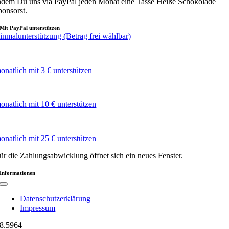
ndem Du uns via PayPal jeden Monat eine Tasse Heiße Schokolade
ponsorst.
Mit PayPal unterstützen
inmalunterstützung (Betrag frei wählbar)
onatlich mit 3 € unterstützen
onatlich mit 10 € unterstützen
onatlich mit 25 € unterstützen
ür die Zahlungsabwicklung öffnet sich ein neues Fenster.
Informationen
Toggle
Navigation
Datenschutzerklärung
Impressum
8.596
4