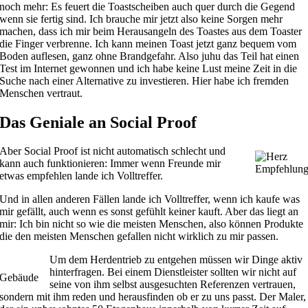
noch mehr: Es feuert die Toastscheiben auch quer durch die Gegend
wenn sie fertig sind. Ich brauche mir jetzt also keine Sorgen mehr
machen, dass ich mir beim Herausangeln des Toastes aus dem Toaster
die Finger verbrenne. Ich kann meinen Toast jetzt ganz bequem vom
Boden auflesen, ganz ohne Brandgefahr. Also juhu das Teil hat einen
Test im Internet gewonnen und ich habe keine Lust meine Zeit in die
Suche nach einer Alternative zu investieren. Hier habe ich fremden
Menschen vertraut.
Das Geniale an Social Proof
Aber Social Proof ist nicht automatisch schlecht und
kann auch funktionieren: Immer wenn Freunde mir
Empfehlun
etwas empfehlen lande ich Volltreffer.
Und in allen anderen Fällen lande ich Volltreffer, wenn ich kaufe was
mir gefällt, auch wenn es sonst gefühlt keiner kauft. Aber das liegt an
mir: Ich bin nicht so wie die meisten Menschen, also können Produkte
die den meisten Menschen gefallen nicht wirklich zu mir passen.
Um dem Herdentrieb zu entgehen müssen wir Dinge aktiv
hinterfragen. Bei einem Dienstleister sollten wir nicht auf
Gebäude
seine von ihm selbst ausgesuchten Referenzen vertrauen,
sondern mit ihm reden und herausfinden ob er zu uns passt. Der Maler,