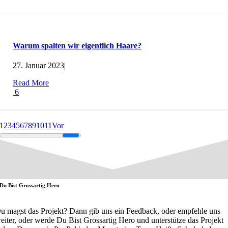
Warum spalten wir eigentlich Haare?
27. Januar 2023
|
Read More
6
1
2
3
4
5
6
7
8
9
10
11
Vor
Du Bist Grossartig Hero
u magst das Projekt? Dann gib uns ein Feedback, oder empfehle uns
eiter, oder werde Du Bist Grossartig Hero und unterstütze das Projekt