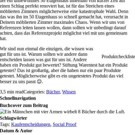
der ein unbewohntes 50 Etagenhaus innerhalb von kurzer Zeit auf
einen Schlag perfekt renoviert hat, ist für das Streichen eines
möblierten Zimmers möglicherweise eine katastrophale Wahl. Denn
das was ihn im 50 Etagenhaus so schnell gemacht hat, verursacht in
Deinem möblierten Zimmer maximales Chaos. Wenn wir uns von
Referenzen leiten lassen wollen, dann sollten wir unbedingt darauf
achten, dass das Referenzprojekt möglichst viel mit uns gemeinsam
hat.
Wir sind nun einmal die einzigen, die wissen was
gut für uns ist. Warum sollten wir andere dann
Produktchecklist
entscheiden lassen was gut für uns ist. Andere
haben ein Produkt gut bewertet? Stiftung Warentest hat ein Produkt
getestet? Das ist großartig, aber die haben nur ein paar Produkte
getestet. Möglicherweise gibt es ein ungetestetes Produkt das viel
besser zu uns passt 😉.
3,5 min read
Categories:
Bücher
,
Wissen
Schnellnavigation
Buchcover zum Beitrag
Schlagwörter
Tags:
Kaufentscheidungen
,
Social Proof
Datum & Autor