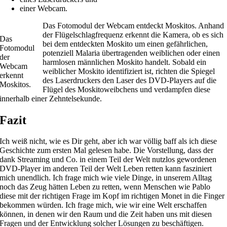
einer Webcam.
Das Fotomodul der Webcam entdeckt Moskitos. Anhand
der Flügelschlagfrequenz erkennt die Kamera, ob es sich
Das
bei dem entdeckten Moskito um einen gefährlichen,
Fotomodul
potenziell Malaria übertragenden weiblichen oder einen
der
harmlosen männlichen Moskito handelt. Sobald ein
Webcam
weiblicher Moskito identifiziert ist, richten die Spiegel
erkennt
des Laserdruckers den Laser des DVD-Players auf die
Moskitos.
Flügel des Moskitoweibchens und verdampfen diese
innerhalb einer Zehntelsekunde.
Fazit
Ich weiß nicht, wie es Dir geht, aber ich war völlig baff als ich diese
Geschichte zum ersten Mal gelesen habe. Die Vorstellung, dass der
dank Streaming und Co. in einem Teil der Welt nutzlos gewordenen
DVD-Player im anderen Teil der Welt Leben retten kann fasziniert
mich unendlich. Ich frage mich wie viele Dinge, in unserem Alltag
noch das Zeug hätten Leben zu retten, wenn Menschen wie Pablo
diese mit der richtigen Frage im Kopf im richtigen Monet in die Finger
bekommen würden. Ich frage mich, wie wir eine Welt erschaffen
können, in denen wir den Raum und die Zeit haben uns mit diesen
Fragen und der Entwicklung solcher Lösungen zu beschäftigen.