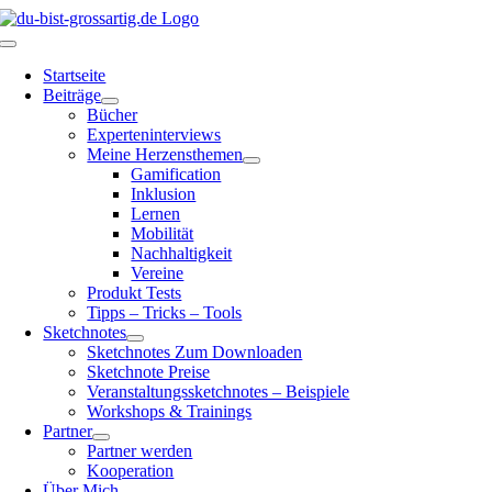
Zum
Inhalt
Toggle
springen
Navigation
Startseite
Beiträge
Bücher
Experteninterviews
Meine Herzensthemen
Gamification
Inklusion
Lernen
Mobilität
Nachhaltigkeit
Vereine
Produkt Tests
Tipps – Tricks – Tools
Sketchnotes
Sketchnotes Zum Downloaden
Sketchnote Preise
Veranstaltungssketchnotes – Beispiele
Workshops & Trainings
Partner
Partner werden
Kooperation
Über Mich