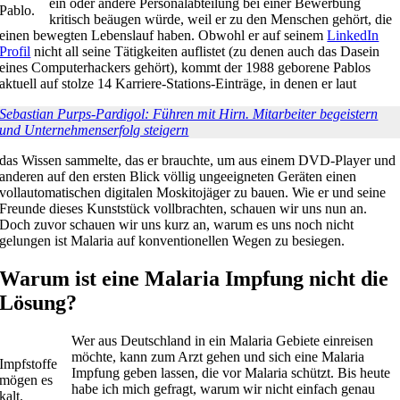
ein oder andere Personalabteilung bei einer Bewerbung
Pablo.
kritisch beäugen würde, weil er zu den Menschen gehört, die
einen bewegten Lebenslauf haben. Obwohl er auf seinem
LinkedIn
Profil
nicht all seine Tätigkeiten auflistet (zu denen auch das Dasein
eines Computerhackers gehört), kommt der 1988 geborene Pablos
aktuell auf stolze 14 Karriere-Stations-Einträge, in denen er laut
Sebastian Purps-Pardigol: Führen mit Hirn. Mitarbeiter begeistern
und Unternehmenserfolg steigern
das Wissen sammelte, das er brauchte, um aus einem DVD-Player und
anderen auf den ersten Blick völlig ungeeigneten Geräten einen
vollautomatischen digitalen Moskitojäger zu bauen. Wie er und seine
Freunde dieses Kunststück vollbrachten, schauen wir uns nun an.
Doch zuvor schauen wir uns kurz an, warum es uns noch nicht
gelungen ist Malaria auf konventionellen Wegen zu besiegen.
Warum ist eine Malaria Impfung nicht die
Lösung?
Wer aus Deutschland in ein Malaria Gebiete einreisen
möchte, kann zum Arzt gehen und sich eine Malaria
Impfstoffe
Impfung geben lassen, die vor Malaria schützt. Bis heute
mögen es
habe ich mich gefragt, warum wir nicht einfach genau
kalt.