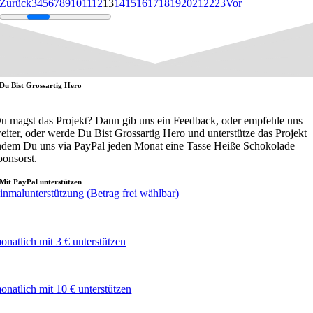
Zurück
3
4
5
6
7
8
9
10
11
12
13
14
15
16
17
18
19
20
21
22
23
Vor
Du Bist Grossartig Hero
u magst das Projekt? Dann gib uns ein Feedback, oder empfehle uns
eiter, oder werde Du Bist Grossartig Hero und unterstütze das Projekt
ndem Du uns via PayPal jeden Monat eine Tasse Heiße Schokolade
ponsorst.
Mit PayPal unterstützen
inmalunterstützung (Betrag frei wählbar)
onatlich mit 3 € unterstützen
onatlich mit 10 € unterstützen