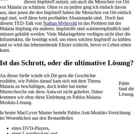
diesen Impfstoff nutzen, um auch die Menschen vor Ort
vor Malaria zu schützen. Ohne es zu prüfen ging ich einfach davon
aus, dass jenen die den Impfstoff haben die Menschen vor Ort einfach
egal sind, weil diese kein profitabler Absatzmarkt sind. Doch laut
diesem TED-Talk von
Nathan Myhrvold
ist das Problem mit der
Malaria Impfung ein anderes. Impfstoffe sind wärmeempfindlich und
müssen gekühlt werden. Viele Malariagebiete verfügen nicht über die
Infrastruktur, die benötigt wird, um einen solchen Impfstoff zu kühlen
und so wird das lebensrettende Elixier schlecht, bevor es Leben retten
kann.
Ist das Schrott, oder die ultimative Lösung?
An dieser Stelle würde ich Dir gern die Geschichte
erzählen, wie Pablos darauf kam sich mit dem Thema
Pablo
Malaria zu beschäftigen, doch leider hat meine
fand die
Minirecherche mir diese Antwort nicht geliefert. Daher
Lösung
kommen wir ohne diese Einleitung zu Pablos Malaria-
Moskito-Lösung.
In bester MacGyver Manier besteht Pablos Anti-Moskito-Vorrichtung
im Wesentlichen aus den Bestandteilen
eines DVD-Players,
eines Laserdruckers und