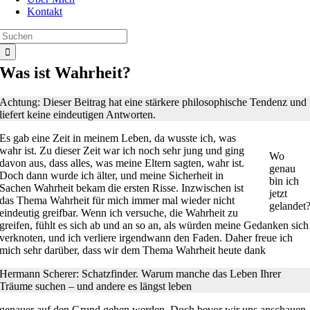
Kontakt
Suche
nach:
Was ist Wahrheit?
Achtung: Dieser Beitrag hat eine stärkere philosophische Tendenz und
liefert keine eindeutigen Antworten.
Es gab eine Zeit in meinem Leben, da wusste ich, was
wahr ist. Zu dieser Zeit war ich noch sehr jung und ging
Wo
davon aus, dass alles, was meine Eltern sagten, wahr ist.
genau
Doch dann wurde ich älter, und meine Sicherheit in
bin ich
Sachen Wahrheit bekam die ersten Risse. Inzwischen ist
jetzt
das Thema Wahrheit für mich immer mal wieder nicht
gelandet
eindeutig greifbar. Wenn ich versuche, die Wahrheit zu
greifen, fühlt es sich ab und an so an, als würden meine Gedanken sich
verknoten, und ich verliere irgendwann den Faden. Daher freue ich
mich sehr darüber, dass wir dem Thema Wahrheit heute dank
Hermann Scherer: Schatzfinder. Warum manche das Leben Ihrer
Träume suchen – und andere es längst leben
genauer auf den Grund gehen werden. Doch bevor wir uns anschauen,