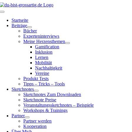
Zum
Inhalt
Toggle
springen
Navigation
Startseite
Beiträge
Bücher
Experteninterviews
Meine Herzensthemen
Gamification
Inklusion
Lernen
Mobilität
Nachhaltigkeit
Vereine
Produkt Tests
Tipps – Tricks – Tools
Sketchnotes
Sketchnotes Zum Downloaden
Sketchnote Preise
Veranstaltungssketchnotes – Beispiele
Workshops & Trainings
Partner
Partner werden
Kooperation
Über Mich