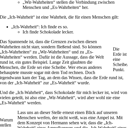
„Wir-Wahrheiten“ stellen die Verbindung zwischen
Menschen und „Es-Wahrheiten“ her.
Die „Ich-Wahrheit“ ist eine Wahrheit, die für einen Menschen gilt:
„Ich-Wahrheit“: Ich finde es so.
Ich finde Schokolade lecker.
Das Spannende ist, dass die Grenzen zwischen diesen
Wahrheiten nicht starr, sondern fließend sind. So können
Die
„Ich-Wahrheiten“ zu „Wir-Wahrheiten“ und zu „Es-
Erde ist
Wahrheiten“ werden. Dafür ist die Aussage, dass die Welt
eine
rund ist, ein gutes Beispiel. Lange Zeit glaubten die
Scheibe
Menschen, die Erde sei eine Scheibe. Wer etwas anderes
Punkt.
behauptete musste sogar mit dem Tod rechnen. Doch
irgendwann kam der Tag, an dem das Wissen, dass die Erde rund ist,
von der „Ich-Wahrheit“ zur „Es-Wahrheit“ wurde.
Und die „Ich-Wahrheit“, dass Schokolade für mich lecker ist, wird von
vielen geteilt, ist also eine „Wir-Wahrheit“, wird aber wohl nie eine
„Es-Wahrheit“ werden.
Lass uns an dieser Stelle erneut einen Blick auf unseren
Menschen werfen, der nicht weiß, was eine Ampel ist. Mit
Warum
dem Konzept von Hermann sehen wir, dass die „Ich-
stellen
Wahrheit“ eines Ampelkenners und die „Ich-Wahrheit“ eines