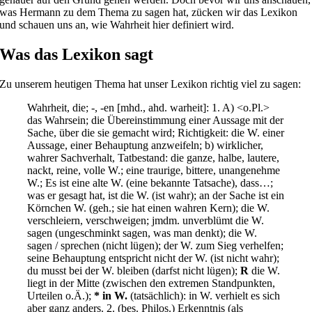
was Hermann zu dem Thema zu sagen hat, zücken wir das Lexikon
und schauen uns an, wie Wahrheit hier definiert wird.
Was das Lexikon sagt
Zu unserem heutigen Thema hat unser Lexikon richtig viel zu sagen:
Wahrheit, die; -, -en [mhd., ahd. warheit]: 1. A) <o.Pl.>
das Wahrsein; die Übereinstimmung einer Aussage mit der
Sache, über die sie gemacht wird; Richtigkeit: die W. einer
Aussage, einer Behauptung anzweifeln; b) wirklicher,
wahrer Sachverhalt, Tatbestand: die ganze, halbe, lautere,
nackt, reine, volle W.; eine traurige, bittere, unangenehme
W.; Es ist eine alte W. (eine bekannte Tatsache), dass…;
was er gesagt hat, ist die W. (ist wahr); an der Sache ist ein
Körnchen W. (geh.; sie hat einen wahren Kern); die W.
verschleiern, verschweigen; jmdm. unverblümt die W.
sagen (ungeschminkt sagen, was man denkt); die W.
sagen / sprechen (nicht lügen); der W. zum Sieg verhelfen;
seine Behauptung entspricht nicht der W. (ist nicht wahr);
du musst bei der W. bleiben (darfst nicht lügen);
R
die W.
liegt in der Mitte (zwischen den extremen Standpunkten,
Urteilen o.Ä.);
* in W.
(tatsächlich): in W. verhielt es sich
aber ganz anders. 2. (bes. Philos.) Erkenntnis (als