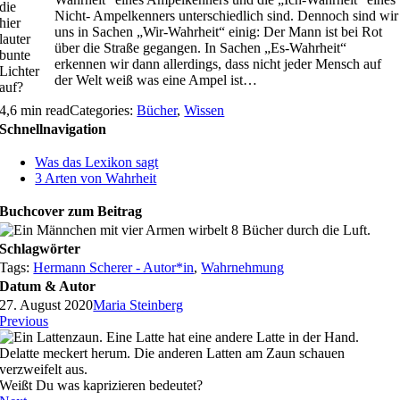
die
Nicht- Ampelkenners unterschiedlich sind. Dennoch sind wir
hier
uns in Sachen „Wir-Wahrheit“ einig: Der Mann ist bei Rot
lauter
über die Straße gegangen. In Sachen „Es-Wahrheit“
bunte
erkennen wir dann allerdings, dass nicht jeder Mensch auf
Lichter
der Welt weiß was eine Ampel ist…
auf?
4,6 min read
Categories:
Bücher
,
Wissen
Schnellnavigation
Was das Lexikon sagt
3 Arten von Wahrheit
Buchcover zum Beitrag
Schlagwörter
Tags:
Hermann Scherer - Autor*in
,
Wahrnehmung
Datum & Autor
27. August 2020
Maria Steinberg
Previous
Weißt Du was kaprizieren bedeutet?