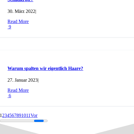
30. März 2022
|
Read More
9
Warum spalten wir eigentlich Haare?
27. Januar 2023
|
Read More
6
1
2
3
4
5
6
7
8
9
10
11
Vor