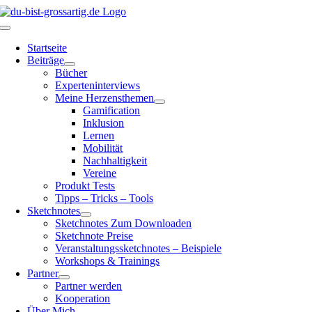
Zum
Inhalt
Toggle
springen
Navigation
Startseite
Beiträge
Bücher
Experteninterviews
Meine Herzensthemen
Gamification
Inklusion
Lernen
Mobilität
Nachhaltigkeit
Vereine
Produkt Tests
Tipps – Tricks – Tools
Sketchnotes
Sketchnotes Zum Downloaden
Sketchnote Preise
Veranstaltungssketchnotes – Beispiele
Workshops & Trainings
Partner
Partner werden
Kooperation
Über Mich