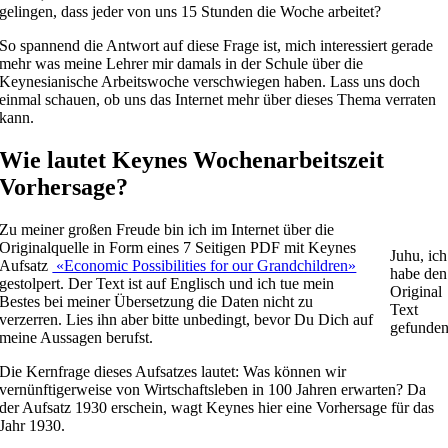
gelingen, dass jeder von uns 15 Stunden die Woche arbeitet?
So spannend die Antwort auf diese Frage ist, mich interessiert gerade
mehr was meine Lehrer mir damals in der Schule über die
Keynesianische Arbeitswoche verschwiegen haben. Lass uns doch
einmal schauen, ob uns das Internet mehr über dieses Thema verraten
kann.
Wie lautet Keynes Wochenarbeitszeit
Vorhersage?
Zu meiner großen Freude bin ich im Internet über die
Originalquelle in Form eines 7 Seitigen PDF mit Keynes
Juhu, ich
Aufsatz
«Economic Possibilities for our Grandchildren»
habe den
gestolpert. Der Text ist auf Englisch und ich tue mein
Original
Bestes bei meiner Übersetzung die Daten nicht zu
Text
verzerren. Lies ihn aber bitte unbedingt, bevor Du Dich auf
gefunde
meine Aussagen berufst.
Die Kernfrage dieses Aufsatzes lautet: Was können wir
vernünftigerweise von Wirtschaftsleben in 100 Jahren erwarten? Da
der Aufsatz 1930 erschein, wagt Keynes hier eine Vorhersage für das
Jahr 1930.