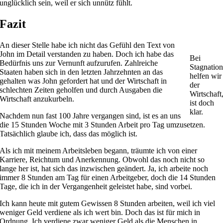
unglücklich sein, weil er sich unnütz fühlt.
Fazit
An dieser Stelle habe ich nicht das Gefühl den Text von
John im Detail verstanden zu haben. Doch ich habe das
Bei
Bedürfnis uns zur Vernunft aufzurufen. Zahlreiche
Stagnation
Staaten haben sich in den letzten Jahrzehnten an das
helfen wir
gehalten was John gefordert hat und der Wirtschaft in
der
schlechten Zeiten geholfen und durch Ausgaben die
Wirtschaft
Wirtschaft anzukurbeln.
ist doch
klar.
Nachdem nun fast 100 Jahre vergangen sind, ist es an uns
die 15 Stunden Woche mit 3 Stunden Arbeit pro Tag umzusetzen.
Tatsächlich glaube ich, dass das möglich ist.
Als ich mit meinem Arbeitsleben begann, träumte ich von einer
Karriere, Reichtum und Anerkennung. Obwohl das noch nicht so
lange her ist, hat sich das inzwischen geändert. Ja, ich arbeite noch
immer 8 Stunden am Tag für einen Arbeitgeber, doch die 14 Stunden
Tage, die ich in der Vergangenheit geleistet habe, sind vorbei.
Ich kann heute mit gutem Gewissen 8 Stunden arbeiten, weil ich viel
weniger Geld verdiene als ich wert bin. Doch das ist für mich in
Ordnung. Ich verdiene zwar weniger Geld als die Menschen in