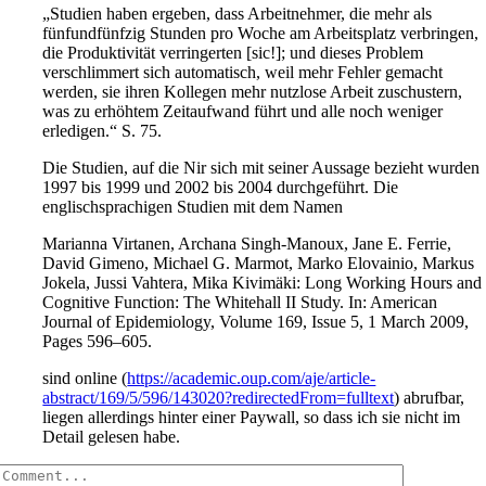
„Studien haben ergeben, dass Arbeitnehmer, die mehr als
fünfundfünfzig Stunden pro Woche am Arbeitsplatz verbringen,
die Produktivität verringerten [sic!]; und dieses Problem
verschlimmert sich automatisch, weil mehr Fehler gemacht
werden, sie ihren Kollegen mehr nutzlose Arbeit zuschustern,
was zu erhöhtem Zeitaufwand führt und alle noch weniger
erledigen.“ S. 75.
Die Studien, auf die Nir sich mit seiner Aussage bezieht wurden
1997 bis 1999 und 2002 bis 2004 durchgeführt. Die
englischsprachigen Studien mit dem Namen
Marianna Virtanen, Archana Singh-Manoux, Jane E. Ferrie,
David Gimeno, Michael G. Marmot, Marko Elovainio, Markus
Jokela, Jussi Vahtera, Mika Kivimäki: Long Working Hours and
Cognitive Function: The Whitehall II Study. In: American
Journal of Epidemiology, Volume 169, Issue 5, 1 March 2009,
Pages 596–605.
sind online (
https://academic.oup.com/aje/article-
abstract/169/5/596/143020?redirectedFrom=fulltext
) abrufbar,
liegen allerdings hinter einer Paywall, so dass ich sie nicht im
Detail gelesen habe.
Comment