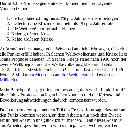
Damit Johns Vorhersagen eintreffen können nennt er folgende
Voraussetzungen
die Kapitalerhöhung muss 2% pro Jahr oder mehr betragen
die technische Effizienz um mehr als 1% pro Jahr erhöhen
Die Weltbevölkerung stabil bleiben
Keine größeren Krisen
Keine größeren Kriege
Aufgrund meines mangelnden Wissens kann ich nicht sagen, ob sich
alle Punkte erfüllt haben. In Sachen Weltbevölkerung und Kriege liegt
Johns Prognose daneben. In Sachen Kriege stand nach 1930 noch der
zweite Weltkrieg an und die Weltbevölkerung blieb nicht stabil.
Tatsächlich hat sie sich bereits nach 92 Jahren fast vervierfacht. 1930
lebten
2 Milliarden Menschen auf der Welt, heute sind es fast 8
Milliarden
.
Mein Bauchgefühl sagt mir allerdings auch, dass wir in Punkt 1 und 2
über Johns Prognosen gelegen haben könnten und die Kriegs- und
Bevölkerungsabweichungen dadurch kompensiert wurden.
Doch nun zu dem spannenden Teil des Textes. John sagt, dass wir an
den Punkt kommen werden, an dem Arbeiten nur noch den Zweck
erfüllt den Adam in uns glücklich zu machen. Denn dieser Adam ist
ans Arbeiten gewöhnt, wenn wir es ihm ganz verwehren, wird er