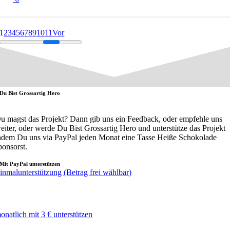
1
2
3
4
5
6
7
8
9
10
11
Vor
Du Bist Grossartig Hero
u magst das Projekt? Dann gib uns ein Feedback, oder empfehle uns
eiter, oder werde Du Bist Grossartig Hero und unterstütze das Projekt
ndem Du uns via PayPal jeden Monat eine Tasse Heiße Schokolade
ponsorst.
Mit PayPal unterstützen
inmalunterstützung (Betrag frei wählbar)
onatlich mit 3 € unterstützen