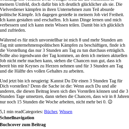
meinem Umfeld, doch dafür bin ich deutlich glücklicher als sie. Die
Vielverdiener kämpfen in ihren Unternehmen zum Teil absurde
politische Kämpfe. Ich dagegen genieße in meinem Job viel Freiheit.
Ich kann gestalten und erschaffen. Ich kann Dinge lernen und mich
verbessern und ich kann mein Wissen teilen. Damit bin ich glücklich
und zufrieden.
Während es für mich unvorstellbar ist mich 8 und mehr Stunden am
Tag mit unternehmenspolitischen Kämpfen zu beschäftigen, finde ich
die Vorstellung das nur 3 Stunden am Tag zu tun durchaus erträglich.
Sollte also irgendwann der Tag kommen, an dem ich meinen aktuellen
Job nicht mehr machen kann, stehen die Chancen nun gut, dass ich
bereit bin mir Keynes zu Herzen nehmen und für 3 Stunden am Tag
und die Hälfte des vollen Gehaltes zu arbeiten.
Und jetzt bin ich neugierig: Kannst Du Dir einen 3 Stunden Tag für
Dich vorstellen? Denn die Sache ist die: Wenn auch Du und alle
anderen, die diesen Beitrag lesen sich dies Vorstellen können und die 3
Stunden Tage umsetzen, dann stehen die Chancen, dass wir in 8 Jahre
nur noch 15 Stunden die Woche arbeiten, nicht mehr bei 0. 😉
5,1 min read
Categories:
Bücher
,
Wissen
Schnellnavigation
Buchcover zum Beitrag