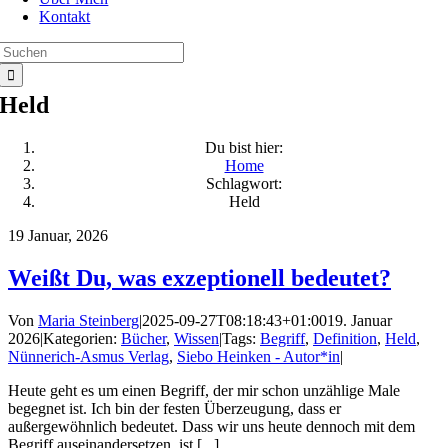
Kontakt
Suche
nach:
Held
Du bist hier:
Home
Schlagwort:
Held
19
Januar, 2026
Weißt Du, was exzeptionell bedeutet?
Von
Maria Steinberg
|
2025-09-27T08:18:43+01:00
19. Januar
2026
|
Kategorien:
Bücher
,
Wissen
|
Tags:
Begriff
,
Definition
,
Held
,
Nünnerich-Asmus Verlag
,
Siebo Heinken - Autor*in
|
Heute geht es um einen Begriff, der mir schon unzählige Male
begegnet ist. Ich bin der festen Überzeugung, dass er
außergewöhnlich bedeutet. Dass wir uns heute dennoch mit dem
Begriff auseinandersetzen, ist [...]