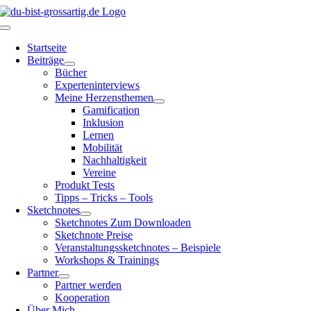
Zum
Inhalt
Toggle
springen
Navigation
Startseite
Beiträge
Bücher
Experteninterviews
Meine Herzensthemen
Gamification
Inklusion
Lernen
Mobilität
Nachhaltigkeit
Vereine
Produkt Tests
Tipps – Tricks – Tools
Sketchnotes
Sketchnotes Zum Downloaden
Sketchnote Preise
Veranstaltungssketchnotes – Beispiele
Workshops & Trainings
Partner
Partner werden
Kooperation
Über Mich