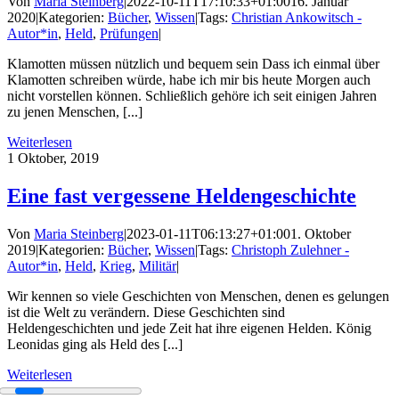
Von
Maria Steinberg
|
2022-10-11T17:10:33+01:00
16. Januar
2020
|
Kategorien:
Bücher
,
Wissen
|
Tags:
Christian Ankowitsch -
Autor*in
,
Held
,
Prüfungen
|
Klamotten müssen nützlich und bequem sein Dass ich einmal über
Klamotten schreiben würde, habe ich mir bis heute Morgen auch
nicht vorstellen können. Schließlich gehöre ich seit einigen Jahren
zu jenen Menschen, [...]
Weiterlesen
1
Oktober, 2019
Eine fast vergessene Heldengeschichte
Von
Maria Steinberg
|
2023-01-11T06:13:27+01:00
1. Oktober
2019
|
Kategorien:
Bücher
,
Wissen
|
Tags:
Christoph Zulehner -
Autor*in
,
Held
,
Krieg
,
Militär
|
Wir kennen so viele Geschichten von Menschen, denen es gelungen
ist die Welt zu verändern. Diese Geschichten sind
Heldengeschichten und jede Zeit hat ihre eigenen Helden. König
Leonidas ging als Held des [...]
Weiterlesen