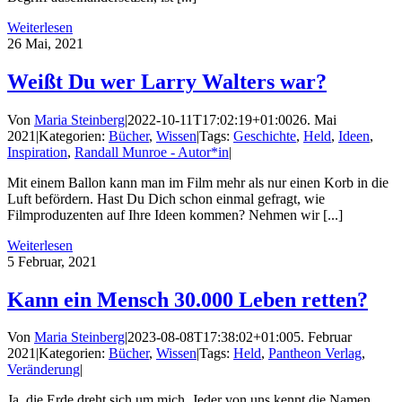
Weiterlesen
26
Mai, 2021
Weißt Du wer Larry Walters war?
Von
Maria Steinberg
|
2022-10-11T17:02:19+01:00
26. Mai
2021
|
Kategorien:
Bücher
,
Wissen
|
Tags:
Geschichte
,
Held
,
Ideen
,
Inspiration
,
Randall Munroe - Autor*in
|
Mit einem Ballon kann man im Film mehr als nur einen Korb in die
Luft befördern. Hast Du Dich schon einmal gefragt, wie
Filmproduzenten auf Ihre Ideen kommen? Nehmen wir [...]
Weiterlesen
5
Februar, 2021
Kann ein Mensch 30.000 Leben retten?
Von
Maria Steinberg
|
2023-08-08T17:38:02+01:00
5. Februar
2021
|
Kategorien:
Bücher
,
Wissen
|
Tags:
Held
,
Pantheon Verlag
,
Veränderung
|
Ja, die Erde dreht sich um mich. Jeder von uns kennt die Namen