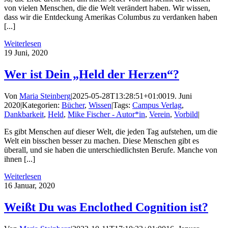
von vielen Menschen, die die Welt verändert haben. Wir wissen,
dass wir die Entdeckung Amerikas Columbus zu verdanken haben
[...]
Weiterlesen
19
Juni, 2020
Wer ist Dein „Held der Herzen“?
Von
Maria Steinberg
|
2025-05-28T13:28:51+01:00
19. Juni
2020
|
Kategorien:
Bücher
,
Wissen
|
Tags:
Campus Verlag
,
Dankbarkeit
,
Held
,
Mike Fischer - Autor*in
,
Verein
,
Vorbild
|
Es gibt Menschen auf dieser Welt, die jeden Tag aufstehen, um die
Welt ein bisschen besser zu machen. Diese Menschen gibt es
überall, und sie haben die unterschiedlichsten Berufe. Manche von
ihnen [...]
Weiterlesen
16
Januar, 2020
Weißt Du was Enclothed Cognition ist?