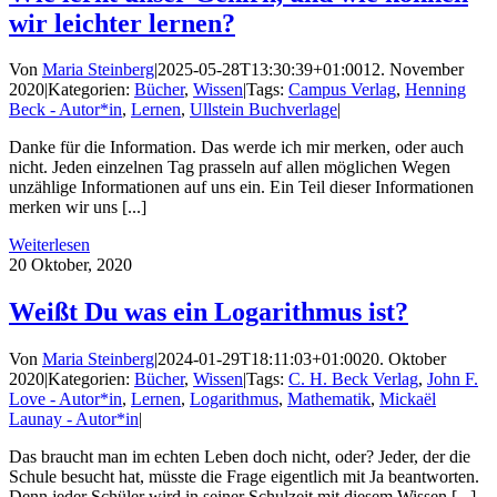
wir leichter lernen?
Von
Maria Steinberg
|
2025-05-28T13:30:39+01:00
12. November
2020
|
Kategorien:
Bücher
,
Wissen
|
Tags:
Campus Verlag
,
Henning
Beck - Autor*in
,
Lernen
,
Ullstein Buchverlage
|
Danke für die Information. Das werde ich mir merken, oder auch
nicht. Jeden einzelnen Tag prasseln auf allen möglichen Wegen
unzählige Informationen auf uns ein. Ein Teil dieser Informationen
merken wir uns [...]
Weiterlesen
20
Oktober, 2020
Weißt Du was ein Logarithmus ist?
Von
Maria Steinberg
|
2024-01-29T18:11:03+01:00
20. Oktober
2020
|
Kategorien:
Bücher
,
Wissen
|
Tags:
C. H. Beck Verlag
,
John F.
Love - Autor*in
,
Lernen
,
Logarithmus
,
Mathematik
,
Mickaël
Launay - Autor*in
|
Das braucht man im echten Leben doch nicht, oder? Jeder, der die
Schule besucht hat, müsste die Frage eigentlich mit Ja beantworten.
Denn jeder Schüler wird in seiner Schulzeit mit diesem Wissen [...]