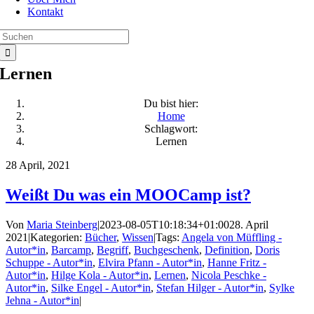
Kontakt
Suche
nach:
Lernen
Du bist hier:
Home
Schlagwort:
Lernen
28
April, 2021
Weißt Du was ein MOOCamp ist?
Von
Maria Steinberg
|
2023-08-05T10:18:34+01:00
28. April
2021
|
Kategorien:
Bücher
,
Wissen
|
Tags:
Angela von Müffling -
Autor*in
,
Barcamp
,
Begriff
,
Buchgeschenk
,
Definition
,
Doris
Schuppe - Autor*in
,
Elvira Pfann - Autor*in
,
Hanne Fritz -
Autor*in
,
Hilge Kola - Autor*in
,
Lernen
,
Nicola Peschke -
Autor*in
,
Silke Engel - Autor*in
,
Stefan Hilger - Autor*in
,
Sylke
Jehna - Autor*in
|