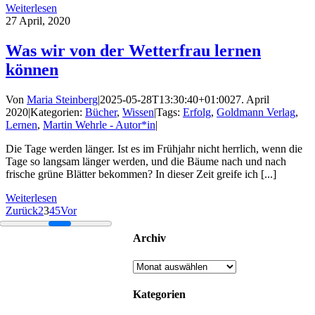
Weiterlesen
27
April, 2020
Was wir von der Wetterfrau lernen
können
Von
Maria Steinberg
|
2025-05-28T13:30:40+01:00
27. April
2020
|
Kategorien:
Bücher
,
Wissen
|
Tags:
Erfolg
,
Goldmann Verlag
,
Lernen
,
Martin Wehrle - Autor*in
|
Die Tage werden länger. Ist es im Frühjahr nicht herrlich, wenn die
Tage so langsam länger werden, und die Bäume nach und nach
frische grüne Blätter bekommen? In dieser Zeit greife ich [...]
Weiterlesen
Zurück
2
3
4
5
Vor
Archiv
Archiv
Kategorien