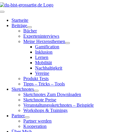
Zum
Inhalt
Toggle
springen
Navigation
Startseite
Beiträge
Bücher
Experteninterviews
Meine Herzensthemen
Gamification
Inklusion
Lernen
Mobilität
Nachhaltigkeit
Vereine
Produkt Tests
Tipps – Tricks – Tools
Sketchnotes
Sketchnotes Zum Downloaden
Sketchnote Preise
Veranstaltungssketchnotes – Beispiele
Workshops & Trainings
Partner
Partner werden
Kooperation
Über Mich