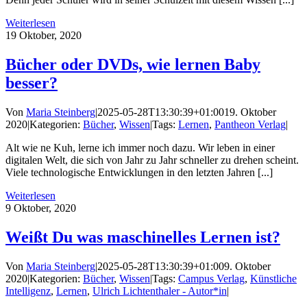
Weiterlesen
19
Oktober, 2020
Bücher oder DVDs, wie lernen Baby
besser?
Von
Maria Steinberg
|
2025-05-28T13:30:39+01:00
19. Oktober
2020
|
Kategorien:
Bücher
,
Wissen
|
Tags:
Lernen
,
Pantheon Verlag
|
Alt wie ne Kuh, lerne ich immer noch dazu. Wir leben in einer
digitalen Welt, die sich von Jahr zu Jahr schneller zu drehen scheint.
Viele technologische Entwicklungen in den letzten Jahren [...]
Weiterlesen
9
Oktober, 2020
Weißt Du was maschinelles Lernen ist?
Von
Maria Steinberg
|
2025-05-28T13:30:39+01:00
9. Oktober
2020
|
Kategorien:
Bücher
,
Wissen
|
Tags:
Campus Verlag
,
Künstliche
Intelligenz
,
Lernen
,
Ulrich Lichtenthaler - Autor*in
|