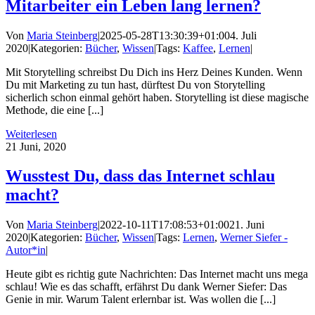
Mitarbeiter ein Leben lang lernen?
Von
Maria Steinberg
|
2025-05-28T13:30:39+01:00
4. Juli
2020
|
Kategorien:
Bücher
,
Wissen
|
Tags:
Kaffee
,
Lernen
|
Mit Storytelling schreibst Du Dich ins Herz Deines Kunden. Wenn
Du mit Marketing zu tun hast, dürftest Du von Storytelling
sicherlich schon einmal gehört haben. Storytelling ist diese magische
Methode, die eine [...]
Weiterlesen
21
Juni, 2020
Wusstest Du, dass das Internet schlau
macht?
Von
Maria Steinberg
|
2022-10-11T17:08:53+01:00
21. Juni
2020
|
Kategorien:
Bücher
,
Wissen
|
Tags:
Lernen
,
Werner Siefer -
Autor*in
|
Heute gibt es richtig gute Nachrichten: Das Internet macht uns mega
schlau! Wie es das schafft, erfährst Du dank Werner Siefer: Das
Genie in mir. Warum Talent erlernbar ist. Was wollen die [...]