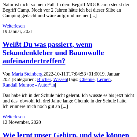
Natur ist nicht so mein Fall. In dem Begriff MOOCamp steckt der
Begriff Camp. Noch vor 2 Jahren hätte ich bei dieser Silbe an
Camping gedacht und wäre aufgrund meiner [...]
Weiterlesen
19
Januar, 2021
Weißt Du was passiert, wenn
Sekundenkleber und Baumwolle
aufeinandertreffen?
Von
Maria Steinberg
|
2022-10-11T17:04:53+01:00
19. Januar
2021
|
Kategorien:
Bücher
,
Wissen
|
Tags:
Chemie
,
Lernen
,
Randall Munroe - Autor*in
|
Das habe ich in der Schule nicht gelernt. Ich wusste es bis jetzt nicht
und das, obwohl ich drei Jahre lange Chemie in der Schule hatte.
Ich erinnere mich noch gut an [...]
Weiterlesen
12
November, 2020
Wie lernt unser Gehirn, und wie können